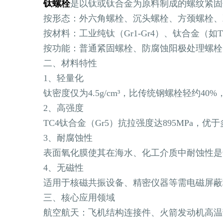
钛螺栓
是以钛或钛合金为原料制成的螺纹紧固
按形态‌：外六角螺栓、沉头螺栓、方颈螺栓
按材料‌：工业纯钛（Gr1-Gr4）、钛合金（如TC
按功能‌：普通紧固螺栓、防腐蚀阳极处理螺
二、材料特性
1、轻量化‌
钛密度仅为4.5g/cm³，比传统钢螺栓轻约4
2、高强度‌
TC4钛合金（Gr5）抗拉强度达895MPa，
3、耐腐蚀性‌
表面氧化膜使其在海水、化工介质中耐蚀性是
4、无磁性‌
适用于核磁共振设备、精密仪器等需电磁屏蔽
三、核心应用领域
航空航天‌：飞机结构连接件、火箭发动机高