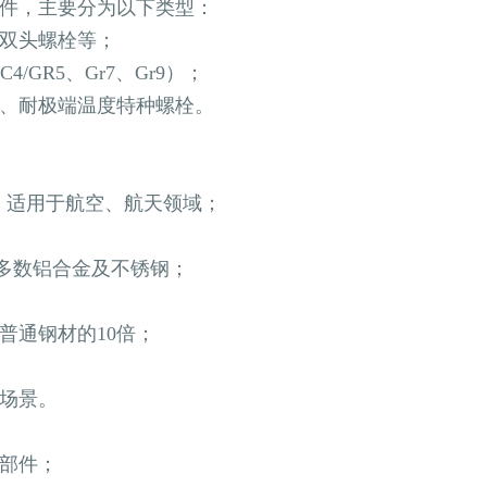
件，主要分为以下类型：
、双头螺栓等；
4/GR5、Gr7、Gr9）；
栓、耐极端温度特种螺栓。
0%，适用于航空、航天领域；
优于多数铝合金及不锈钢；
普通钢材的10倍；
场景。
温部件；