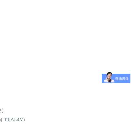
块）
 Ti6AL4V)