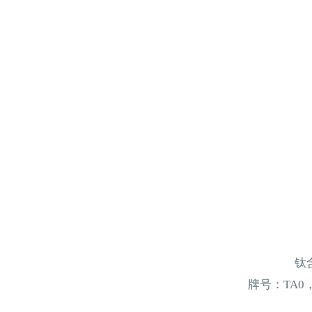
钛
牌号：
TA0