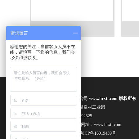
钛靶材
请您留言
感谢您的关注，当前客服人员不在
线，请填写一下您的信息，我们会
尽快和您联系。
宝鸡市恒瑞鑫金属材料有限公司 www.hrxti.com 版权所有
地址：陕西省宝鸡市高新区温泉村工业园
电话：18392727076 13060492525
邮箱：461076047@qq.com 网址：www.hrxti.com
SEO技术支持：
麦思科技
陕ICP备16019439号